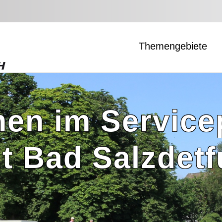
Themengebiete
en im Servicep
t Bad Salzdetf